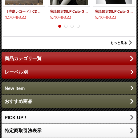
〔寺島レコード〕CD VARIOUS ARTISTS (選曲・監修：寺島靖国) / For Jazz Ballad Fans Only Vol.7 いつの時代も心に残るメロディーがある。寺島氏の審美眼が貫かれた第7弾。
完全限定盤LP Caity Gyorgy ケイティ・ジョージ / 麗しのケイティ~ウィズ・ストリングス 50年代ジャズの黄金律。最高にメロウで、最高にキュート。レコードの溝からノスタルジックに鳴り響くクール・ヴォイス。
完全限定盤LP Caity Gyorgy ケイティ・ジョージ / Portrait of Caity Gyorgy ポートレイト・オブ・ケイティ・ジョージ 一音一音が柔らかく溶け合うジェントル・グルーヴを、レコードの温かい音響でじっくりと
3,140円
(税込)
5,700円
(税込)
5,700円
(税込)
もっと見る
商品カテゴリ一覧
レーベル別
New Item
おすすめ商品
PICK UP !
特定商取引法表示