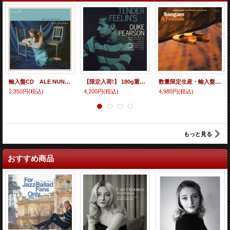
輸入盤CD ALE NUNEZ エイル・ニュニェス / BLUE ROOM 歌詞とメロディーをあくまで大切にした優しいリリカル・スタイルの中にブルース色濃い本格派筋の迫力や威風を垣間見せるしなやかな独創肌ヴォーカル
【限定入荷!】 180g重量盤LP DUKE PEARSON デューク・ピアソン / TENDER FEELIN'S 都会的なセンスと、抑制されたロマンティシズム。伝統的なバップに宿る、瑞々しいリリシズム。
数量限定生産・輸入盤LP CHARLES LLOYD チャールズ・ロイド / SANGAM & FRIENDS エキゾティックな秘境ムード漂うワールド・ジャズ的セッティングの中でコク深いテナーの唸るが如きスピリチュアル・ブロウが芳醇に冴えるフォーキー・バラード世界
2,350円
(税込)
4,200円
(税込)
4,980円
(税込)
もっと見る
おすすめ商品