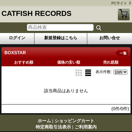
PCサイト
CATFISH RECORDS
ログイン
新規登録はこちら
お問い合せ
BOXSTAR
一覧
おすすめ順
価格の安い順
売れ筋順
表示件数
:
該当商品はありません
(0件/0件)
ホーム
|
ショッピングカート
特定商取引法表示
|
ご利用案内