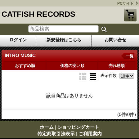
PCサイト
CATFISH RECORDS
ログイン
新規登録はこちら
お問い合せ
INTRO MUSIC
一覧
おすすめ順
価格の安い順
売れ筋順
表示件数
:
該当商品はありません
(0件/0件)
ホーム
|
ショッピングカート
特定商取引法表示
|
ご利用案内