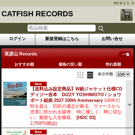
PCサイト
CATFISH RECORDS
ログイン
新規登録はこちら
お問い合せ
英彦山 Records
一覧
おすすめ順
価格の安い順
売れ筋順
表示件数
:
【送料込み設定商品】W紙ジャケット仕様CD
ディジー吉本 DIZZY YOSHIMOTO / ショウ
ボート組曲 2027 100th Anniversary
100年の
時を超え、巨匠の遺志が蘇る。ヴァースから
忠実に紡がれる旋律。 時に優しく、時に切な
い、親密な人生模様。
[HDC 03]
2,750円
(税込)