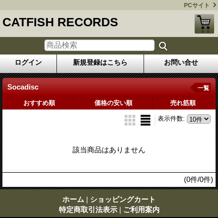
PCサイト
CATFISH RECORDS
ログイン
新規登録はこちら
お問い合せ
Socadisc
一覧
おすすめ順
価格の安い順
売れ筋順
表示件数
:
該当商品はありません
(0件/0件)
ホーム
|
ショッピングカート
特定商取引法表示
|
ご利用案内