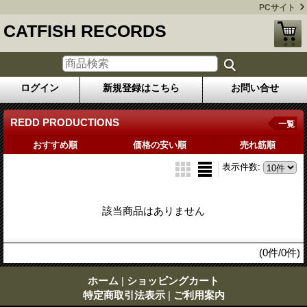
PCサイト
CATFISH RECORDS
ログイン
新規登録はこちら
お問い合せ
REDD PRODUCTIONS
一覧
おすすめ順
価格の安い順
売れ筋順
表示件数
:
該当商品はありません
(0件/0件)
ホーム
|
ショッピングカート
特定商取引法表示
|
ご利用案内