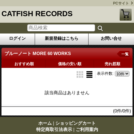
PCサイト
CATFISH RECORDS
ログイン
新規登録はこちら
お問い合せ
ブルーノート MORE 60 WORKS
一覧
おすすめ順
価格の安い順
売れ筋順
表示件数
:
該当商品はありません
(0件/0件)
ホーム
|
ショッピングカート
特定商取引法表示
|
ご利用案内