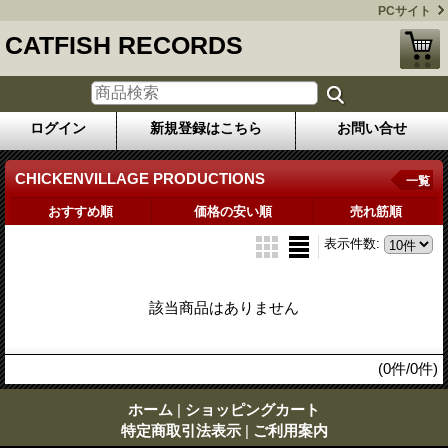
PCサイト
CATFISH RECORDS
ログイン
新規登録はこちら
お問い合せ
CHICKENVILLAGE PRODUCTIONS
一覧
おすすめ順
価格の安い順
売れ筋順
表示件数
:
該当商品はありません
(0件/0件)
ホーム
|
ショッピングカート
特定商取引法表示
|
ご利用案内