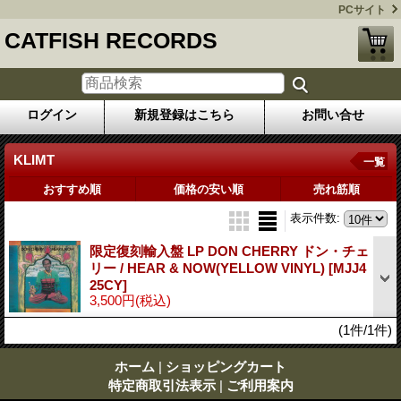
PCサイト
CATFISH RECORDS
ログイン
新規登録はこちら
お問い合せ
KLIMT
一覧
おすすめ順
価格の安い順
売れ筋順
表示件数
:
限定復刻輸入盤 LP DON CHERRY ドン・チェ
リー / HEAR & NOW(YELLOW VINYL)
[MJJ4
25CY]
3,500円
(税込)
(1件/1件)
ホーム
|
ショッピングカート
特定商取引法表示
|
ご利用案内