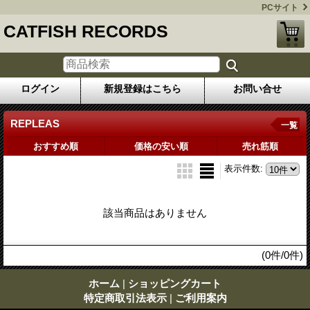
PCサイト
CATFISH RECORDS
ログイン
新規登録はこちら
お問い合せ
REPLEAS
一覧
おすすめ順
価格の安い順
売れ筋順
表示件数
:
該当商品はありません
(0件/0件)
ホーム
|
ショッピングカート
特定商取引法表示
|
ご利用案内