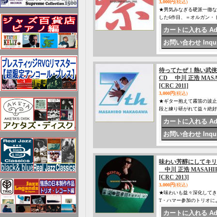
3,000円
(税込)
★男気みなぎる硬派一徹な福
した6作目、＝オルガン・
待ってたぜ！熱い武侠
CD 中川 正浩 MASAH
[CRC 2011]
3,000円
(税込)
★ギター抱えて霧笛の波止場
段と練り研がれて益々絶好
味わい芳醇にしてキリ
中川 正浩 MASAHIRO 
[CRC 2013]
3,000円
(税込)
★味わいも益々深化してきた
T・ハマー参加のトリオに