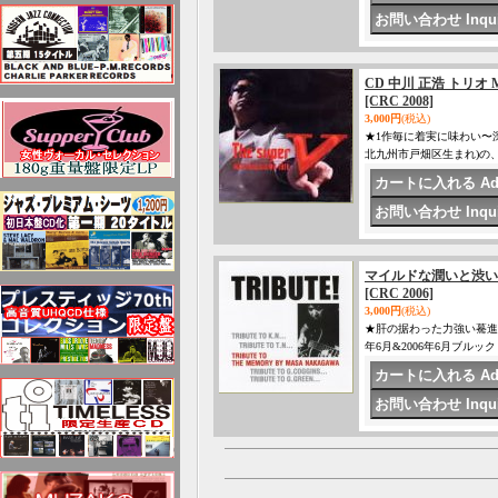
CD 中川 正浩 トリオ MA
[CRC 2008]
3,000円
(税込)
★1作毎に着実に味わい〜
北九州市戸畑区生まれ)の、
マイルドな潤いと渋いコク味
[CRC 2006]
3,000円
(税込)
★肝の据わった力強い驀進
年6月&2006年6月ブル