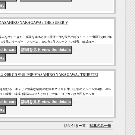
SAHIRO NAKAGAWA / THE SUPER V
深みを増してきた、福岡を本拠とする硬派一徹な侠気のギタリスト:中川正浩(1962年
5枚目のリーダー・アルバム。2007年6月ブルックリン録音。編成はオ…
｜
｜
 CD 中川 正浩 MASAHIRO NAKAGAWA / TRIBUTE!
を続ける、キャリア豊富な福岡の硬派ギタリスト:中川正浩のアルバム第4作。2005
ックリン録音。編成は馴染みの2人とのトリオ(G・コリガンは今回もオルガ…
｜
｜
説明付き一覧
写真のみ一覧