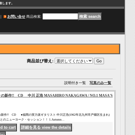
け致します。
｜
お問い合せ
商品検索
:
商品並び替え
:
説明付き一覧
写真のみ一覧
作!! CD 中川 正浩 MASAHIRO NAKAGAWA / NO.1 MASA'S
新作!! CD ●福岡の実力派ギタリスト:中川正浩(1962年北九州市戸畑区生まれ)
のニューヨーク・セッション！！ 1.Autumn…
｜
｜