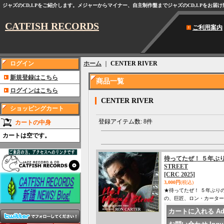
ジャズのCD,LPをご紹介します。メジャーからマイナー、自主制作盤までジャズのCD,LPをお届
CATFISH RECORDS
ご利用案内
ログイン
ホーム
｜
CENTER RIVER
新規登録はこちら
商品一覧
ログインはこちら
CENTER RIVER
ショッピングカート
登録アイテム数
:
8件
カートの中身
カートは空です。
待ってたぜ！ ５年ぶりの新
STREET
[CRC 2025]
3,000円
(税込)
★待ってたぜ！ ５年ぶりの
の、巨匠、ロン・カーターと