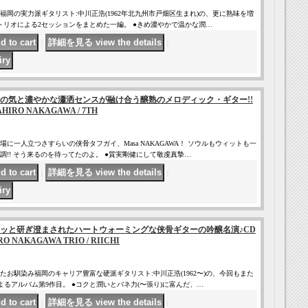
岡の実力派ギタリスト:中川正浩(1962年北九州市戸畑区生まれ)の、更に熟味を増
トリオによる2セッションをまとめた一編。 ●きめ濃やかで温かな潤…
｜
｜
の気と濃やかな瀟洒センスが融け合う醸熟のメロディック・ギター!!
IRO NAKAGAWA / 7TH
に一人立つさすらいの侠骨タフガイ、Masa NAKAGAWA！ ソウルもウィットも一
調!! そう来るのを待ってたのよ。 ●質実剛健にして敬虔真摯…
｜
｜
ッと研ぎ澄まされたハートウォーミングな侠骨ギターの吟醸名演♪CD
NAKAGAWA TRIO / RIICHI
お馴染み福岡のキャリア豊富な硬派ギタリスト:中川正浩(1962〜)の、今回もまた
よるアルバム第9作目。 ●コクと潤いとバネ力(〜張り)に富んだ、…
｜
｜