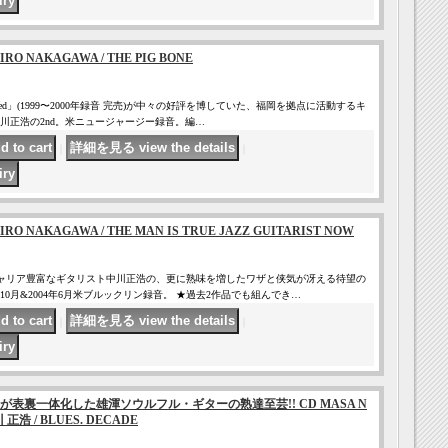
RO NAKAGAWA / THE PIG BONE
Fashioned」(1999〜2000年録音 完売)が中々の好評を博していた、福岡を拠点に活動するキ
川正浩の2nd。米ニュージャージー録音。編…
｜
｜
RO NAKAGAWA / THE MAN IS TRUE JAZZ GUITARIST NOW
ャリア豊富なギタリスト中川正浩の、更に熟味を増したワザと侠気が冴える待望の
年10月&2004年6月米ブルックリン録音。 ★過去2作品でも組んでき…
｜
｜
表裏一体化した雄渾ソウルフル・ギターの熟達至芸!! CD MASA N
 正浩 / BLUES. DECADE