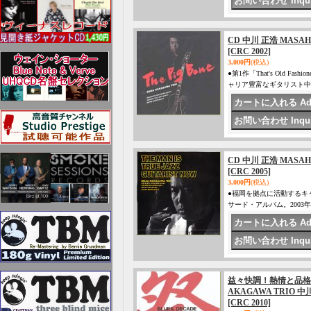
CD 中川 正浩 MASAHI
[CRC 2002]
3,000円
(税込)
●第1作「That's Old 
ャリア豊富なギタリスト中
CD 中川 正浩 MASAHI
[CRC 2005]
3,000円
(税込)
●福岡を拠点に活動するキ
サード・アルバム。2003
益々快調！熱情と品格が
AKAGAWA TRIO 中川
[CRC 2010]