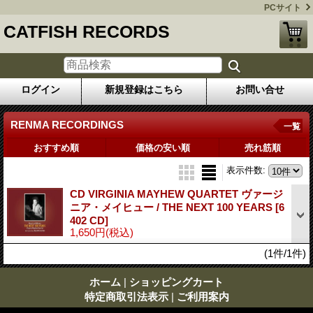
PCサイト
CATFISH RECORDS
ログイン
新規登録はこちら
お問い合せ
RENMA RECORDINGS
一覧
おすすめ順
価格の安い順
売れ筋順
表示件数
:
CD VIRGINIA MAYHEW QUARTET ヴァージ
ニア・メイヒュー / THE NEXT 100 YEARS
[6
402 CD]
1,650円
(税込)
(1件/1件)
ホーム
|
ショッピングカート
特定商取引法表示
|
ご利用案内