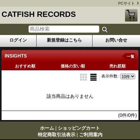
PCサイト
CATFISH RECORDS
ログイン
新規登録はこちら
お問い合せ
INSIGHTS
一覧
おすすめ順
価格の安い順
売れ筋順
表示件数
:
該当商品はありません
(0件/0件)
ホーム
|
ショッピングカート
特定商取引法表示
|
ご利用案内