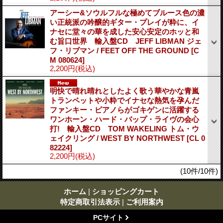
アーシー&ソウルフルな極めてブルース色の濃
い正統派の吟醸的ギター・プレイが粋に、イ
ナセに堂々の華を成した安心安定のホッと和
む旨口世界 輸入盤CD JEFF LIBMAN ジェ
フ・リブマン / FEET OFF THE GROUND
[C
M 080624]
2,200円
(税込)
明快で晴れ晴れとしたよく歌う華やかな青嵐
トランペットや小粋でイナセな熱気を孕んだ
ファンキー・ピアノらがゴキゲンに活躍する
ワンホーン・ハード・バップ・ライヴの会心
打! 輸入盤CD TOM WAKELING トム・ウ
ェイクリング / WEST BY NORTHWEST
[CL 0
82224]
2,200円
(税込)
(10件/10件)
ホーム
|
ショッピングカート
特定商取引法表示
|
ご利用案内
PCサイト