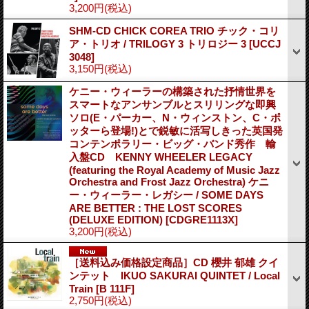
3,200円
(税込)
SHM-CD CHICK COREA TRIO チック・コリ
ア・トリオ / TRILOGY 3 トリロジー 3
[UCCJ
3048]
3,150円
(税込)
ケニー・ウィーラーの構築された抒情世界を
スマートなアンサンブルとスリリングな即興
ソロ(E・パーカー、N・ウィンストン、C・ポ
ッターら登場!)とで鋭敏に活写しきった英国発
コンテンポラリー・ビッグ・バンド秀作 輸
入盤CD KENNY WHEELER LEGACY
(featuring the Royal Academy of Music Jazz
Orchestra and Frost Jazz Orchestra) ケニ
ー・ウィーラー・レガシー / SOME DAYS
ARE BETTER : THE LOST SCORES
(DELUXE EDITION)
[CDGRE1113X]
3,200円
(税込)
［送料込み価格設定商品］CD 櫻井 郁雄 クイ
ンテット IKUO SAKURAI QUINTET / Local
Train
[B 111F]
2,750円
(税込)