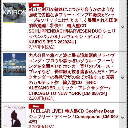
剃刀と剃刀が敏速にぶつかり合うかのような
強硬で妥協なきフリー・インプロ激突がシャ
ープ&ソリッドにけたたましく展開される圧倒
的昂揚編！壮快!!! 輸入盤CD
SCHLIPPENBACH/NARVESEN DUO シュリ
ッペンバッハ&ナルヴェセン・デュオ /
KAIROS
[FSR 262024U]
2,750円
(税込)
力八分目で悠々と波に乗る流線形的ドライヴ
ィング・ブロウや黒っぽいソウル・フィーリ
ングを全開させたホンカー寄りのブルース・
プレイなど、長年鍛え抜き磨き込んだE・アレ
クサンダーの得意ワザの全てが詰まった充実
のカルテット作 輸入盤CD ERIC
ALEXANDER エリック・アレクサンダー /
CHICAGO TO NEW YORK
[CM 050724]
2,200円
(税込)
【CELLAR LIVE】輸入盤CD Geoffrey Dean
ジェフリー・ディーン / Conceptions
[CM 040
425]
2,200円
(税込)