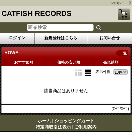
PCサイト
CATFISH RECORDS
ログイン
新規登録はこちら
お問い合せ
HOWE
一覧
おすすめ順
価格の安い順
売れ筋順
表示件数
:
該当商品はありません
(0件/0件)
ホーム
|
ショッピングカート
特定商取引法表示
|
ご利用案内