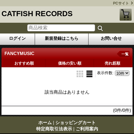
PCサイト
CATFISH RECORDS
ログイン
新規登録はこちら
お問い合せ
FANCYMUSIC
一覧
おすすめ順
価格の安い順
売れ筋順
表示件数
:
該当商品はありません
(0件/0件)
ホーム
|
ショッピングカート
特定商取引法表示
|
ご利用案内