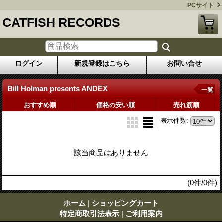
PCサイト
CATFISH RECORDS
ログイン
新規登録はこちら
お問い合せ
Bill Holman presents ANDEX
一覧
おすすめ順
価格の安い順
売れ筋順
表示件数
:
該当商品はありません
(0件/0件)
ホーム
|
ショッピングカート
特定商取引法表示
|
ご利用案内