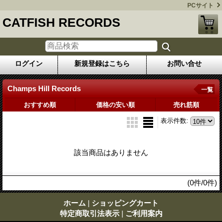
PCサイト
CATFISH RECORDS
ログイン
新規登録はこちら
お問い合せ
Champs Hill Records
一覧
おすすめ順
価格の安い順
売れ筋順
表示件数
:
該当商品はありません
(0件/0件)
ホーム
|
ショッピングカート
特定商取引法表示
|
ご利用案内