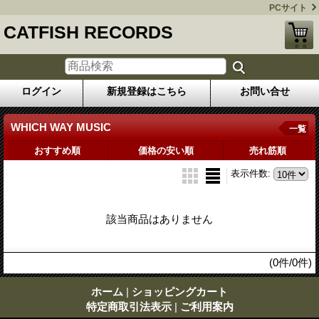
PCサイト
CATFISH RECORDS
ログイン
新規登録はこちら
お問い合せ
WHICH WAY MUSIC
一覧
おすすめ順
価格の安い順
売れ筋順
表示件数
:
該当商品はありません
(0件/0件)
ホーム
|
ショッピングカート
特定商取引法表示
|
ご利用案内