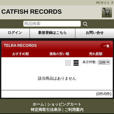
PCサイト
CATFISH RECORDS
ログイン
新規登録はこちら
お問い合せ
TELRA RECORDS
一覧
おすすめ順
価格の安い順
売れ筋順
表示件数
:
該当商品はありません
(0件/0件)
ホーム
|
ショッピングカート
特定商取引法表示
|
ご利用案内