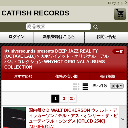
PCサイト
CATFISH RECORDS
ログイン
新規登録はこちら
お問い合せ
★universounds presents DEEP JAZZ REALITY
一覧
(OCTAVE LAB.) > ★ホワイノット・オリジナル・アル
バム・コレクション WHYNOT ORIGINAL ALBUMS
COLLECTION
おすすめ順
価格の安い順
売れ筋順
表示件数
:
1
2
次
»
国内盤ＣＤ WALT DICKERSON ウォルト・デ
ィッカーソン / テル・アス・オンリー・ザ・ビ
ューティフル・シングス
[OTLCD 2540]
2,000円
(税込)