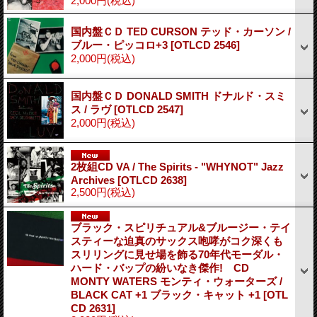
2,000円
(税込)
国内盤ＣＤ TED CURSON テッド・カーソン /
ブルー・ピッコロ+3
[OTLCD 2546]
2,000円
(税込)
国内盤ＣＤ DONALD SMITH ドナルド・スミ
ス / ラヴ
[OTLCD 2547]
2,000円
(税込)
2枚組CD VA / The Spirits - "WHYNOT" Jazz
Archives
[OTLCD 2638]
2,500円
(税込)
ブラック・スピリチュアル&ブルージー・テイ
スティーな迫真のサックス咆哮がコク深くも
スリリングに見せ場を飾る70年代モーダル・
ハード・バップの紛いなき傑作! CD
MONTY WATERS モンティ・ウォーターズ /
BLACK CAT +1 ブラック・キャット +1
[OTL
CD 2631]