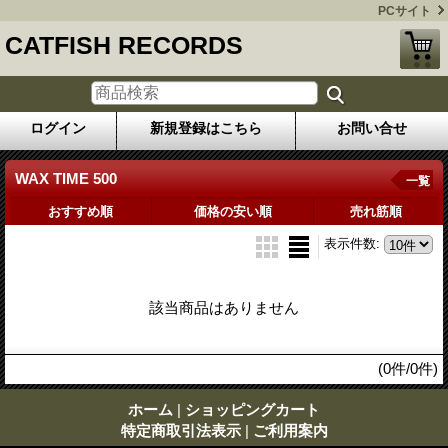
PCサイト
CATFISH RECORDS
ログイン
新規登録はこちら
お問い合せ
WAX TIME 500
一覧
おすすめ順
価格の安い順
売れ筋順
表示件数
:
該当商品はありません
(0件/0件)
ホーム
|
ショッピングカート
特定商取引法表示
|
ご利用案内