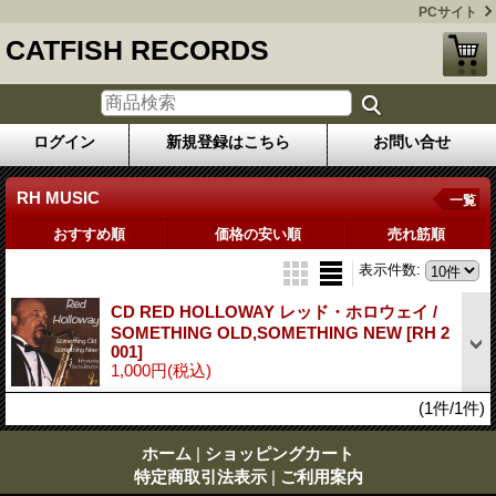
PCサイト
CATFISH RECORDS
ログイン
新規登録はこちら
お問い合せ
RH MUSIC
一覧
おすすめ順
価格の安い順
売れ筋順
表示件数
:
CD RED HOLLOWAY レッド・ホロウェイ /
SOMETHING OLD,SOMETHING NEW
[RH 2
001]
1,000円
(税込)
(1件/1件)
ホーム
|
ショッピングカート
特定商取引法表示
|
ご利用案内