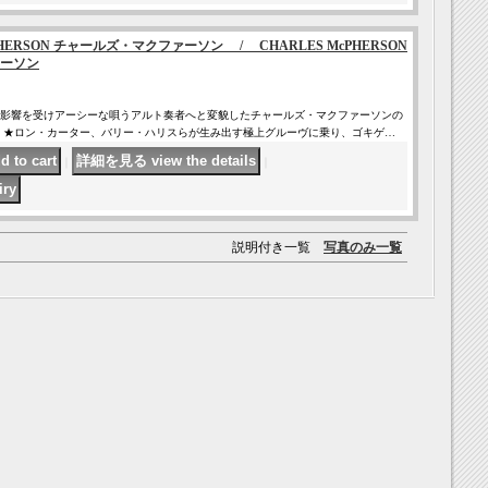
PHERSON チャールズ・マクファーソン / CHARLES McPHERSON
ーソン
影響を受けアーシーな唄うアルト奏者へと変貌したチャールズ・マクファーソンの
 ★ロン・カーター、バリー・ハリスらが生み出す極上グルーヴに乗り、ゴキゲ…
｜
｜
説明付き一覧
写真のみ一覧