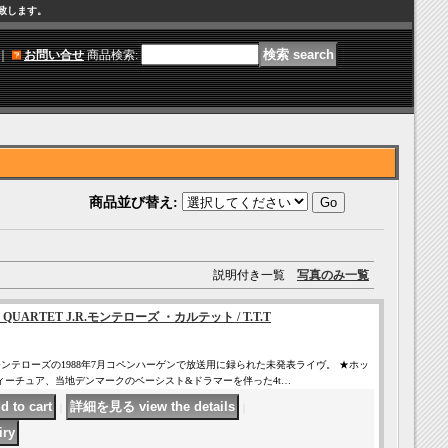
け致します。
｜
お問い合せ
商品検索
:
商品並び替え
:
説明付き一覧
写真のみ一覧
E QUARTET J.R.モンテローズ ・カルテット / T.T.T
・モンテローズの1988年7月コペンハーゲンで放送用に録られた未発表ライヴ。 ★ホッ
ィーチュア、当地デンマークのベーシスト&ドラマーを伴った4t…
｜
｜