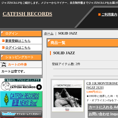
ジャズのCD,LPをご紹介します。メジャーからマイナー、自主制作盤までジャズのCD,LPをお届
CATFISH RECORDS
ご利用案内
ログイン
ホーム
｜
SOLID JAZZ
新規登録はこちら
商品一覧
ログインはこちら
SOLID JAZZ
ショッピングカート
登録アイテム数
:
2件
カートの中身
カートは空です。
CD J.R.MONTEROS
[SGJZ 2121]
1,000円
(税込)
★1993年に他界したJR
ド・オブライエンのpをフ