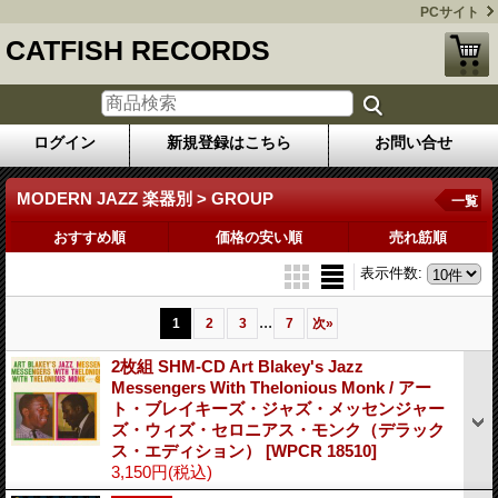
PCサイト
CATFISH RECORDS
ログイン
新規登録はこちら
お問い合せ
MODERN JAZZ 楽器別 > GROUP
一覧
おすすめ順
価格の安い順
売れ筋順
表示件数
:
...
1
2
3
7
次
»
2枚組 SHM-CD Art Blakey's Jazz
Messengers With Thelonious Monk / アー
ト・ブレイキーズ・ジャズ・メッセンジャー
ズ・ウィズ・セロニアス・モンク（デラック
ス・エディション）
[WPCR 18510]
3,150円
(税込)