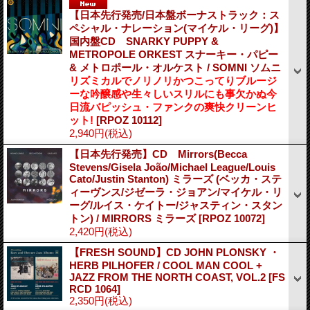
【日本先行発売/日本盤ボーナストラック：ス
ペシャル・ナレーション(マイケル・リーグ)】
国内盤CD SNARKY PUPPY &
METROPOLE ORKEST スナーキー・パピー
& メトロポール・オルケスト / SOMNI ソムニ
リズミカルでノリノリかつこってりブルージ
ーな吟醸感や生々しいスリルにも事欠かぬ今
日流バピッシュ・ファンクの爽快クリーンヒ
ット!
[RPOZ 10112]
2,940円
(税込)
【日本先行発売】CD Mirrors(Becca
Stevens/Gisela João/Michael League/Louis
Cato/Justin Stanton) ミラーズ (ベッカ・ステ
ィーヴンス/ジゼーラ・ジョアン/マイケル・リ
ーグ/ルイス・ケイトー/ジャスティン・スタン
トン) / MIRRORS ミラーズ
[RPOZ 10072]
2,420円
(税込)
【FRESH SOUND】CD JOHN PLONSKY ・
HERB PILHOFER / COOL MAN COOL +
JAZZ FROM THE NORTH COAST, VOL.2
[FS
RCD 1064]
2,350円
(税込)