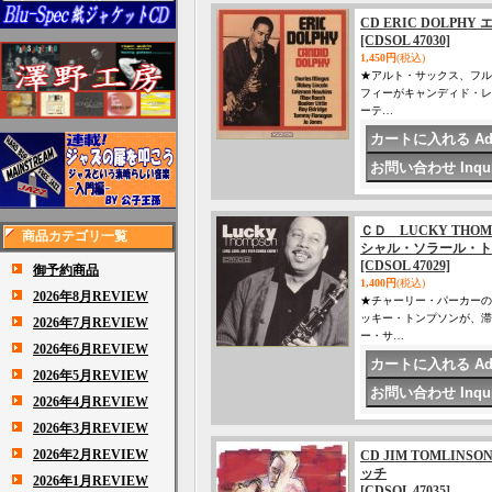
CD ERIC DOLPH
[CDSOL 47030]
1,450円
(税込)
★アルト・サックス、フル
フィーがキャンディド・レ
ーテ…
ＣＤ LUCKY TH
商品カテゴリ一覧
シャル・ソラール・トリ
[CDSOL 47029]
御予約商品
1,400円
(税込)
2026年8月REVIEW
★チャーリー・パーカーの
ッキー・トンプソンが、滞
2026年7月REVIEW
ー・サ…
2026年6月REVIEW
2026年5月REVIEW
2026年4月REVIEW
2026年3月REVIEW
2026年2月REVIEW
CD JIM TOMLIN
ッチ
2026年1月REVIEW
[CDSOL 47035]