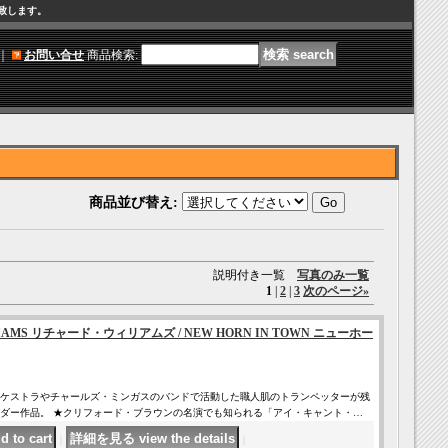
け致します。
｜
お問い合せ
商品検索
:
商品並び替え
:
説明付き一覧
写真のみ一覧
1
|
2
|
3
次のページ
»
LLIAMS リチャード・ウィリアムズ / NEW HORN IN TOWN ニューホー
ケストラやチャールズ・ミンガスのバンドで活動した職人肌のトランペッターが残
ダー作品。 ★クリフォード・ブラウンの名演でも知られる「アイ・キャント・…
｜
｜