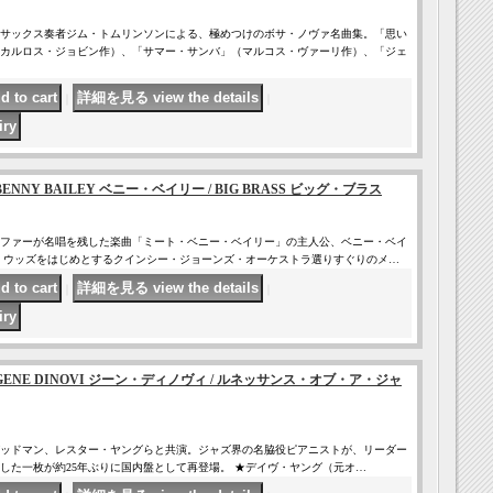
サックス奏者ジム・トムリンソンによる、極めつけのボサ・ノヴァ名曲集。「思い
カルロス・ジョビン作）、「サマー・サンバ」（マルコス・ヴァーリ作）、「ジェ
｜
｜
NY BAILEY ベニー・ベイリー / BIG BRASS ビッグ・ブラス
ファーが名唱を残した楽曲「ミート・ベニー・ベイリー」の主人公、ベニー・ベイ
・ウッズをはじめとするクインシー・ジョーンズ・オーケストラ選りすぐりのメ…
｜
｜
ENE DINOVI ジーン・ディノヴィ / ルネッサンス・オブ・ア・ジャ
・グッドマン、レスター・ヤングらと共演。ジャズ界の名脇役ピアニストが、リーダー
した一枚が約25年ぶりに国内盤として再登場。 ★デイヴ・ヤング（元オ…