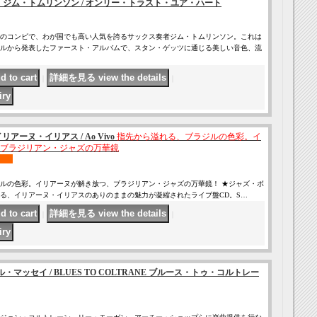
NSON ジム・トムリンソン / オンリー・トラスト・ユア・ハート
のコンビで、わが国でも高い人気を誇るサックス奏者ジム・トムリンソン。これは
ルから発表したファースト・アルバムで、スタン・ゲッツに通じる美しい音色、流
｜
｜
 イリアーヌ・イリアス / Ao Vivo
指先から溢れる、ブラジルの色彩。イ
ブラジリアン・ジャズの万華鏡
ルの色彩。イリアーヌが解き放つ、ブラジリアン・ジャズの万華鏡！ ★ジャズ・ボ
る、イリアーヌ・イリアスのありのままの魅力が凝縮されたライブ盤CD。S…
｜
｜
 カル・マッセイ / BLUES TO COLTRANE ブルース・トゥ・コルトレー