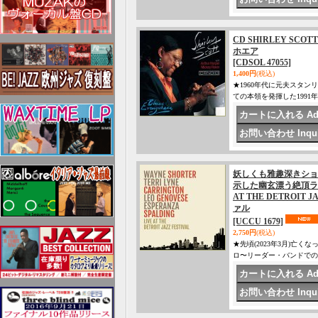
CD SHIRLEY SC
ホエア
[CDSOL 47055]
1,400円
(税込)
★1960年代に元夫スタ
ての本領を発揮した199
妖しくも雅趣深きショ
示した幽玄漂う絶頂ライヴ
AT THE DETROI
ァル
[UCCU 1679]
2,750円
(税込)
★先頃(2023年3月)亡
ロ〜リーダー・バンドで