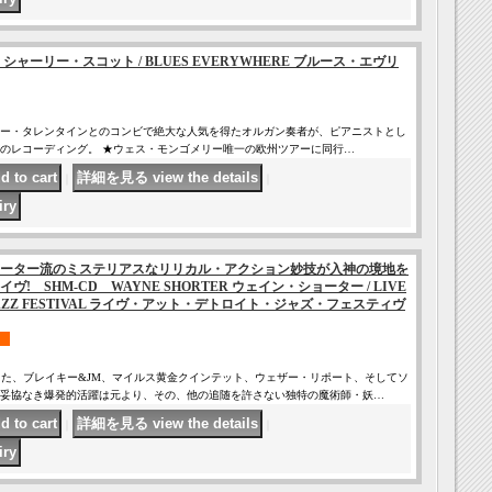
OTT シャーリー・スコット / BLUES EVERYWHERE ブルース・エヴリ
ンリー・タレンタインとのコンビで絶大な人気を得たオルガン奏者が、ピアニストとし
1年のレコーディング。 ★ウェス・モンゴメリー唯一の欧州ツアーに同行…
｜
｜
ーター流のミステリアスなリリカル・アクション妙技が入神の境地を
! SHM-CD WAYNE SHORTER ウェイン・ショーター / LIVE
T JAZZ FESTIVAL ライヴ・アット・デトロイト・ジャズ・フェスティヴ
くなった、ブレイキー&JM、マイルス黄金クインテット、ウェザー・リポート、そしてソ
の妥協なき爆発的活躍は元より、その、他の追随を許さない独特の魔術師・妖…
｜
｜