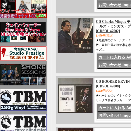
CD Charles Mingus 
ールズ・ミンガス・プ
[CDSOL 47002]
1,470円
(税込)
★最強期のチャールズ・ミ
枚。差別主義の政治家を愚
ャズ…
CD BOOKER ERVI
[CDSOL 47009]
1,470円
(税込)
★ハーレムのナイト・クラ
サックス奏者ブッカー・ア