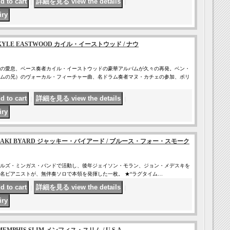
｜
｜
LE EASTWOOD カイル・イーストウッド / ナウ
の愛息、ベース奏者カイル・イーストウッドの豪華アルバムが久々の再発。ベン・
ムの兄）のヴォーカル・フィーチャー曲、名ドラム奏者マヌ・カチェの参加、ポリ
｜
｜
AKI BYARD ジャッキー・バイアード / ブルース・フォー・スモーク
にチャールズ・ミンガス・バンドで活動し、後年ジェイソン・モラン、ジョン・メデスキを
名ピアニストが、無伴奏ソロで本領を発揮した一枚。 ★“ラグタイム…
｜
｜