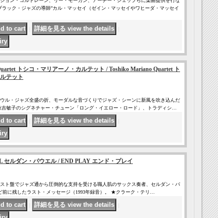
ジョン・コルトレーン、リー・モーガン、アーチー・シェップらに楽曲提供を行な
ブラック・ジャズの導師”カル・マッセイ（ゼイン・マッセイやワヒーダ・マッセイ
｜
｜
o Quartet トシコ・マリアーノ・カルテット / Toshiko Mariano Quartet ト
ルテット
ウル・ジャズ全盛の折、モーダルな音づくりでジャズ・シーンに新風を吹き込んだ
秋吉敏子のシグネチャー・チューン「ロング・イエロー・ロード」、トラディシ…
｜
｜
ELL セルダン・パウエル / END PLAY エンド・プレイ
ルースト盤でジャズ通から圧倒的な支持を受ける職人肌のサックス奏者、セルダン・パ
ど前に残したラスト・メッセージ（1993年録音）。 ★クラーク・テリ…
｜
｜