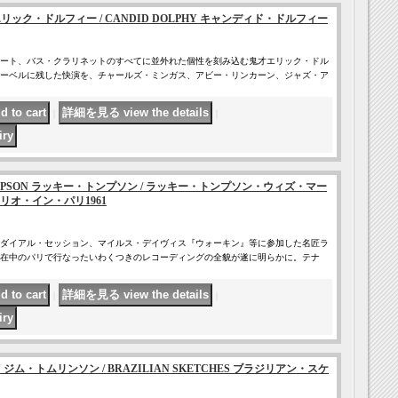
Y エリック・ドルフィー / CANDID DOLPHY キャンディド・ドルフィー
ート、バス・クラリネットのすべてに並外れた個性を刻み込む鬼才エリック・ドル
ーベルに残した快演を、チャールズ・ミンガス、アビー・リンカーン、ジャズ・ア
｜
｜
OMPSON ラッキー・トンプソン / ラッキー・トンプソン・ウィズ・マー
オ・イン・パリ1961
ダイアル・セッション、マイルス・デイヴィス『ウォーキン』等に参加した名匠ラ
在中のパリで行なったいわくつきのレコーディングの全貌が遂に明らかに。テナ
｜
｜
SON ジム・トムリンソン / BRAZILIAN SKETCHES ブラジリアン・スケ