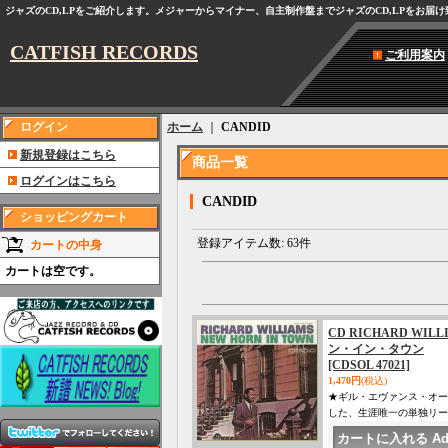
ジャズのCD,LPをご紹介します。メジャーからマイナー、自主制作盤までジャズのCD,LPをお届
CATFISH RECORDS
ご利用案内
ログイン
ホーム
｜
CANDID
新規登録はこちら
商品一覧
ログインはこちら
CANDID
ショッピングカート
登録アイテム数
:
63件
カートの中身
カートは空です。
CD RICHARD WI
ン・イン・タウン
[CDSOL 47021]
1,470円
(税込)
★ギル・エヴァンス・オー
した、生涯唯一の単独リー