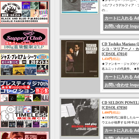
★チャーリー・パーカー、
った“フィラデルフィア・
の…
CD Toshiko Marian
シコ・マリアーノ・カ
[CDSOL 47014]
1,450円
(税込)
★ファンキー・ジャズやソ
名ユニットの代表作。 ★
CD SELDON POW
[CDSOL 47056]
1,400円
(税込)
★1950年代に録音した
ウエルが他界する3年半ほ