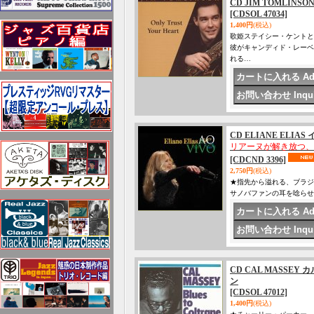
CD JIM TOMLI
[CDSOL 47034]
1,400円
(税込)
歌姫ステイシー・ケントと
彼がキャンディド・レーベ
れる…
CD ELIANE ELIAS
リアーヌが解き放つ、
[CDCND 3396]
2,750円
(税込)
★指先から溢れる、ブラジ
サノバファンの耳を唸らせ
CD CAL MASSEY
ン
[CDSOL 47012]
1,400円
(税込)