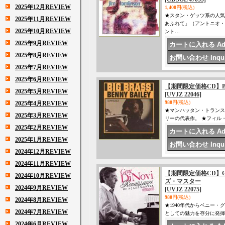
2025年12月REVIEW
1,400円
(税込)
★スタン・ゲッツ系の人気
2025年11月REVIEW
あふれて」（アントニオ・
2025年10月REVIEW
ント…
2025年9月REVIEW
2025年8月REVIEW
2025年7月REVIEW
2025年6月REVIEW
【期間限定価格CD】BEN
2025年5月REVIEW
[UVJZ 22046]
980円
(税込)
2025年4月REVIEW
★マンハッタン・トランス
2025年3月REVIEW
リーの代表作。 ★フィル
2025年2月REVIEW
2025年1月REVIEW
2024年12月REVIEW
2024年11月REVIEW
【期間限定価格CD】G
2024年10月REVIEW
ズ・マスター
2024年9月REVIEW
[UVJZ 22075]
980円
(税込)
2024年8月REVIEW
★1940年代からベニー
2024年7月REVIEW
としての魅力を存分に発揮
2024年6月REVIEW