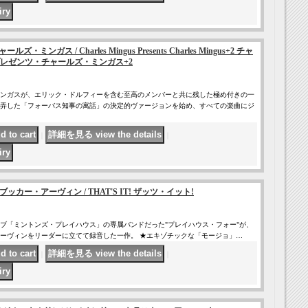
チャールズ・ミンガス / Charles Mingus Presents Charles Mingus+2 チャ
レゼンツ・チャールズ・ミンガス+2
ンガスが、エリック・ドルフィーを含む至高のメンバーと共に残した極め付きの一
弄した「フォーバス知事の寓話」の決定的ヴァージョンを始め、すべての楽曲にジ
｜
｜
N ブッカー・アーヴィン / THAT'S IT! ザッツ・イット!
ブ「ミントンズ・プレイハウス」の専属バンドだった"プレイハウス・フォー"が、
ーヴィンをリーダーに立てて録音した一作。 ★エキゾチックな「モージョ」…
｜
｜