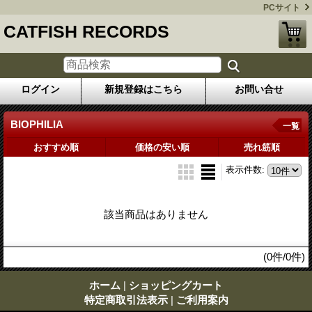
PCサイト
CATFISH RECORDS
ログイン
新規登録はこちら
お問い合せ
BIOPHILIA
一覧
おすすめ順
価格の安い順
売れ筋順
表示件数
:
該当商品はありません
(0件/0件)
ホーム
|
ショッピングカート
特定商取引法表示
|
ご利用案内