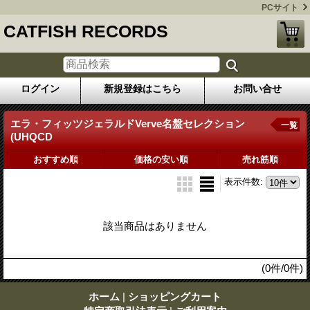
PCサイト
CATFISH RECORDS
ログイン
新規登録はこちら
お問い合せ
エラ・フィッツジェラルドVerve名盤セレクション
一覧
(UHQCD
おすすめ順
価格の安い順
売れ筋順
表示件数
:
該当商品はありません
(0件/0件)
ホーム
|
ショッピングカート