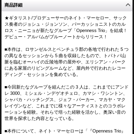
商品詳細
★ギタリスト/プロデューサーのネイト・マーセロー、サック
ス奏者のジョシュ・ジョンソン、パーカッショニストのカル
ロス・ニーニョが新たなグループ「Openness Trio」を結成！
デビュー・アルバムがブルーノートからリリース！
■本作は、ロサンゼルスとベンチュラ郡の各地で行われた 5 つ
の異なるセッションから 5 曲を収録したもので、トパトパ山
脈を臨むオーハイの丘陵地帯の屋外や、エリシアン・パーク
にある家屋のリビングルームなど、屋内外で行われたレコー
ディング・セッションを集めている。
■今回新たなグループを組んだこの 3 人は、これまでにアンド
レ 3000、ミシェル・ンデゲオチェロ、カマシ・ワシントン、
シャバカ・ハッチングス、ジェフ・パーカー、マカヤ・マク
レイヴンなど、これまでに様々なアーティストとのコラボレ
ーションを経験。それらで培った経験を活かし、奥深い音の
世界を探求した内容となっている。
■本作について、ネイト・マーセローは「『Openness Trio』