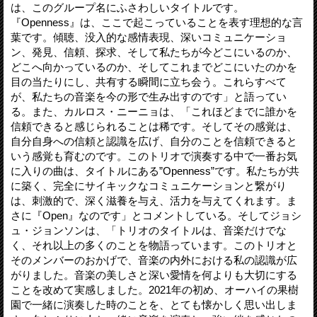
は、このグループ名にふさわしいタイトルです。
『Openness』は、ここで起こっていることを表す理想的な言
葉です。傾聴、没入的な感情表現、深いコミュニケーショ
ン、発見、信頼、探求、そして私たちが今どこにいるのか、
どこへ向かっているのか、そしてこれまでどこにいたのかを
目の当たりにし、共有する瞬間に立ち会う。これらすべて
が、私たちの音楽を今の形で生み出すのです」と語ってい
る。また、カルロス・ニーニョは、「これほどまでに誰かを
信頼できると感じられることは稀です。そしてその感覚は、
自分自身への信頼と認識を広げ、自分のことを信頼できると
いう感覚も育むのです。このトリオで演奏する中で一番お気
に入りの曲は、タイトルにある”Openness”です。私たちが共
に築く、完全にサイキックなコミュニケーションと繋がり
は、刺激的で、深く滋養を与え、活力を与えてくれます。ま
さに『Open』なのです」とコメントしている。そしてジョシ
ュ・ジョンソンは、「トリオのタイトルは、音楽だけでな
く、それ以上の多くのことを物語っています。このトリオと
そのメンバーのおかげで、音楽の内外における私の認識が広
がりました。音楽の美しさと深い愛情を何よりも大切にする
ことを改めて実感しました。2021年の初め、オーハイの果樹
園で一緒に演奏した時のことを、とても懐かしく思い出しま