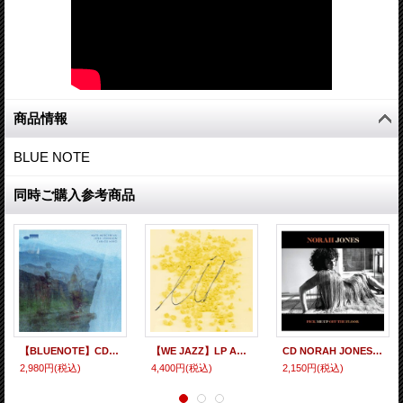
商品情報
BLUE NOTE
同時ご購入参考商品
【BLUENOTE】CD Nate Mercereau, Josh Johnson, Carlos Nino ネイト・マーセロー、ジョシュ・ジョンソン、カルロス・ニーニョ / Openness Trio
【WE JAZZ】LP ANNI KIVINIEMI アンニ・キヴィニエミ / Eir
CD NORAH JONES ノラ・ジョーンズ / PCIK ME UP OFF THE FLOOR
2,980円
(税込)
4,400円
(税込)
2,150円
(税込)