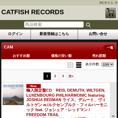
PCサイト
CATFISH RECORDS
ログイン
新規登録はこちら
お問い合せ
CAM
一覧
おすすめ順
価格の安い順
売れ筋順
表示件数
:
1
2
3
次
»
輸入限定盤CD REIS, DEMUTH, WILTGEN,
LUXENBOURG PHILHARMONIC featuring
JOSHUA REDMAN ライス、デムート、ヴィ
ルトゲン w./ルクセンブルク・フィルハーモニ
ック feat. ジョシュア・レッドマン /
FREEDOM TRAIL