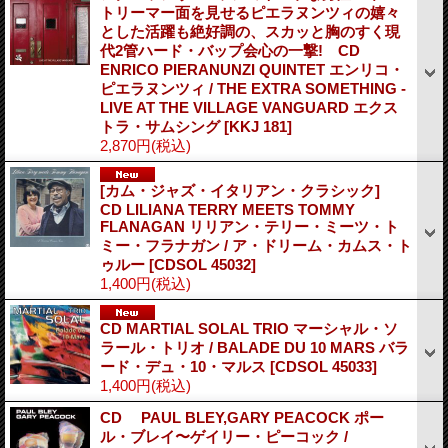
トリーマー面を見せるピエラヌンツィの嬉々
とした活躍も絶好調の、スカッと胸のすく現
代2管ハード・バップ会心の一撃! CD
ENRICO PIERANUNZI QUINTET エンリコ・
ピエラヌンツィ / THE EXTRA SOMETHING -
LIVE AT THE VILLAGE VANGUARD エクス
トラ・サムシング
[KKJ 181]
2,870円
(税込)
[カム・ジャズ・イタリアン・クラシック]
CD LILIANA TERRY MEETS TOMMY
FLANAGAN リリアン・テリー・ミーツ・ト
ミー・フラナガン / ア・ドリーム・カムス・ト
ゥルー
[CDSOL 45032]
1,400円
(税込)
CD MARTIAL SOLAL TRIO マーシャル・ソ
ラール・トリオ / BALADE DU 10 MARS バラ
ード・デュ・10・マルス
[CDSOL 45033]
1,400円
(税込)
CD PAUL BLEY,GARY PEACOCK ポー
ル・ブレイ〜ゲイリー・ピーコック /