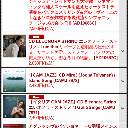
ジョシュア・レッドマンも大活躍！シネマテ
ィックな雄大スケールを湛えたオーケストラ
演奏をバックにスリリング&グルーヴィーこの
上なきソロが炸裂する現代流シンフォニッ
ク・ジャズの会心打!!!
[AD10686C]
2,900円
(税込)
CD ELEONORA STRINO エレオノーラ・スト
リノ / Lumithia
リバーブと透明感の圧倒的ギ
ターサウンド美学。ステファノ・アメリオの
職人技が紡ぐ、聖なる月の物語。
[AD10687C]
2,850円
(税込)
【CAM JAZZ】CD Mire3 (Joona Toivanen) /
Island Song
[CAMJ 7972]
2,420円
(税込)
【イタリア CAM JAZZ】CD Eleonora Strino
エレオノラ・ストリノ / I Got Strings
[CAMJ
7971]
2,400円
(税込)
アグレッシヴ&パッショネートな勇猛メインス