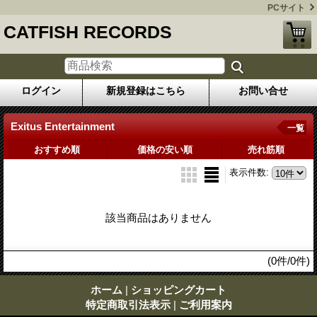
PCサイト
CATFISH RECORDS
ログイン
新規登録はこちら
お問い合せ
Exitus Entertainment
一覧
おすすめ順
価格の安い順
売れ筋順
表示件数
:
該当商品はありません
(0件/0件)
ホーム
|
ショッピングカート
特定商取引法表示
|
ご利用案内