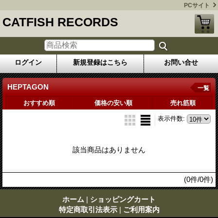
PCサイト
CATFISH RECORDS
ログイン
新規登録はこちら
お問い合せ
HEPTAGON
一覧
おすすめ順
価格の安い順
売れ筋順
表示件数
:
該当商品はありません
(0件/0件)
ホーム
|
ショッピングカート
特定商取引法表示
|
ご利用案内