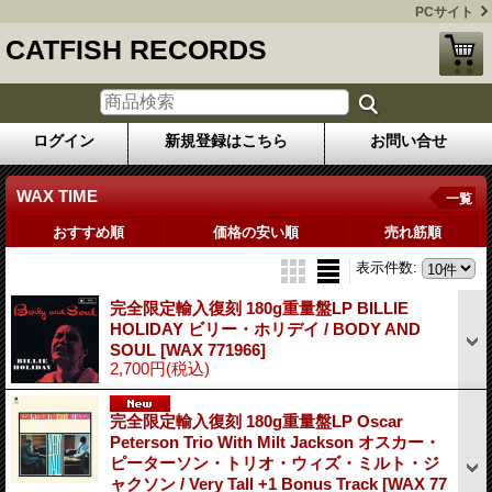
PCサイト
CATFISH RECORDS
ログイン
新規登録はこちら
お問い合せ
WAX TIME
一覧
おすすめ順
価格の安い順
売れ筋順
表示件数
:
完全限定輸入復刻 180g重量盤LP BILLIE
HOLIDAY ビリー・ホリデイ / BODY AND
SOUL
[WAX 771966]
2,700円
(税込)
完全限定輸入復刻 180g重量盤LP Oscar
Peterson Trio With Milt Jackson オスカー・
ピーターソン・トリオ・ウィズ・ミルト・ジ
ャクソン / Very Tall +1 Bonus Track
[WAX 77