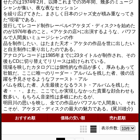
せたのは1974年2月。以降これまでの35年間、幾多のミュージ
シャンが集い、夜な夜なセッション
を繰り広げてきた。まさしく日本のジャズ史が積み重なってき
た“現場”である。
並行してレコード制作レーベル<アケタズ・ディスク>を始めた
のが1976年春のこと。<アケタの店>に出演するような、パワフ
ルで人間臭いミュージシャンの作
品を制作したい、はたまた天才・アケタの作品を世に出したい
と自主制作に乗り出したのである。
アナログレコードは1985年までに23タイトルが制作され、その
後もCDに切り替えてリリースは続けられている。
現場を映したカタログには個性的な作品が多く、厚みもあって
壮観だ。ここに唯一のリーダー・アルバムを残した者、後の活
躍を予見させるようなファースト・アル
バムを残した者、人生最後となるラスト・アルバムを残した
者・・・。また、ここでしか実現しなかった貴重な顔合わせも
数多い。もちろん音楽性は多岐にわたるが、
明田川の思いを映し、全ての作品がパワフルで人間臭い。 それ
こそが、アケタズ・ディスクの最大の魅力である。(尾川雄介)
おすすめ順
価格の安い順
売れ筋順
表示件数
: