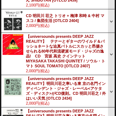
ん SHIBUYAN
[OTLCD 2439]
2,100円
(税込)
CD 明田川 荘之 トリオ + 梅津 和時 & 中村 マ
スコ / 集団生活
[OTLCD 2404]
2,000円
(税込)
【universounds presents DEEP JAZZ
REALITY】 テナーとギターのワイルド＆パ
ッショネートな迫真バトルにスカッと昂揚さ
せられる80年代和流硬派モード・ジャズの逸
品! CD 宮坂 高史 クインテット
MIYASAKA TAKASHI QUINTET / ソウル・ト
マト SOUL TOMATO
[OTLCD 2407]
2,000円
(税込)
【universounds presents DEEP JAZZ
REALITY】明田川荘之率いる東 京の名門イン
ディペンデント・ジャズ・レーベル<アケタ
ズ・ディスク>がCD復刻。CD 明田川荘之 / 外
はいい天気
[OTLCD 2434]
2,000円
(税込)
【universounds presents DEEP JAZZ
REALITY】明田川荘之率いる東京の名門イン