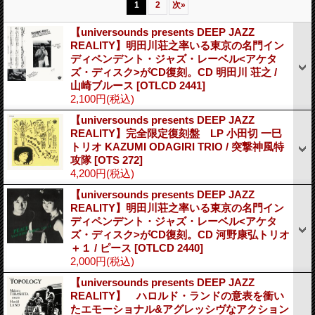
1
2
次
»
【universounds presents DEEP JAZZ
REALITY】明田川荘之率いる東京の名門イン
ディペンデント・ジャズ・レーベル<アケタ
ズ・ディスク>がCD復刻。CD 明田川 荘之 /
山崎ブルース
[OTLCD 2441]
2,100円
(税込)
【universounds presents DEEP JAZZ
REALITY】完全限定復刻盤 LP 小田切 一巳
トリオ KAZUMI ODAGIRI TRIO / 突撃神風特
攻隊
[OTS 272]
4,200円
(税込)
【universounds presents DEEP JAZZ
REALITY】明田川荘之率いる東京の名門イン
ディペンデント・ジャズ・レーベル<アケタ
ズ・ディスク>がCD復刻。CD 河野康弘トリオ
＋１ / ピース
[OTLCD 2440]
2,000円
(税込)
【universounds presents DEEP JAZZ
REALITY】 ハロルド・ランドの意表を衝い
たエモーショナル&アグレッシヴなアクション