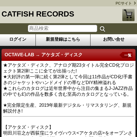
PCサイト
CATFISH RECORDS
ログイン
新規登録はこちら
お問い合せ
OCTAVE-LAB → アケタズ・ディスク
一覧
★アケタズ・ディスク、アナログ期23タイトル完全CD化プロジ
ェクト第2弾!ここに全てが出揃った!
★大好評の第一弾に続く第2弾として今回は11作品がCD化!手書
きのジャケットやハンドメイドの帯などDIY精神溢れる
★これらのカタログは近年世界中から注目の集まるJ-JAZZ作品
の中でも幻の作品を数多く含む至高のカタログとなっている。
★完全限定生産、2019年最新デジタル・リマスタリング、新規
解説付き!
【アケタズ・ディスク】
明田川荘之が西荻窪にライヴハウス<アケタの店>をオープンさ