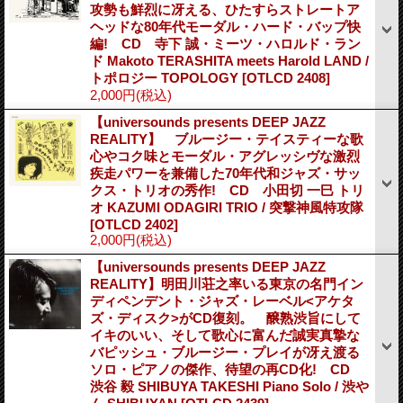
攻勢も鮮烈に冴える、ひたすらストレートア
ヘッドな80年代モーダル・ハード・バップ快
編! CD 寺下 誠・ミーツ・ハロルド・ラン
ド Makoto TERASHITA meets Harold LAND /
トポロジー TOPOLOGY
[OTLCD 2408]
2,000円
(税込)
【universounds presents DEEP JAZZ
REALITY】 ブルージー・テイスティーな歌
心やコク味とモーダル・アグレッシヴな激烈
疾走パワーを兼備した70年代和ジャズ・サッ
クス・トリオの秀作! CD 小田切 一巳 トリ
オ KAZUMI ODAGIRI TRIO / 突撃神風特攻隊
[OTLCD 2402]
2,000円
(税込)
【universounds presents DEEP JAZZ
REALITY】明田川荘之率いる東京の名門イン
ディペンデント・ジャズ・レーベル<アケタ
ズ・ディスク>がCD復刻。 醸熟渋旨にして
イキのいい、そして歌心に富んだ誠実真摯な
バピッシュ・ブルージー・プレイが冴え渡る
ソロ・ピアノの傑作、待望の再CD化! CD
渋谷 毅 SHIBUYA TAKESHI Piano Solo / 渋や