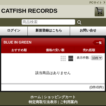
PCサイト
CATFISH RECORDS
ログイン
新規登録はこちら
お問い合せ
BLUE IN GREEN
一覧
おすすめ順
価格の安い順
売れ筋順
表示件数
:
該当商品はありません
(0件/0件)
ホーム
|
ショッピングカート
特定商取引法表示
|
ご利用案内