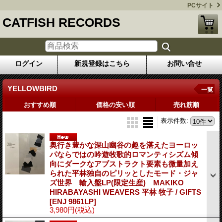
PCサイト
CATFISH RECORDS
ログイン
新規登録はこちら
お問い合せ
YELLOWBIRD
一覧
おすすめ順
価格の安い順
売れ筋順
表示件数
:
奥行き豊かな深山幽谷の趣を湛えたヨーロッ
パならではの吟遊牧歌的ロマンティシズム傾
向にダークなアブストラクト要素も微量加え
られた平林独自のピリッとしたモード・ジャ
ズ世界 輸入盤LP(限定生産) MAKIKO
HIRABAYASHI WEAVERS 平林 牧子 / GIFTS
[ENJ 9861LP]
3,980円
(税込)