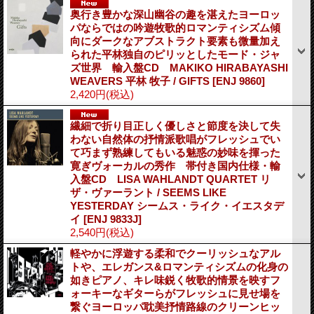
奥行き豊かな深山幽谷の趣を湛えたヨーロッ
パならではの吟遊牧歌的ロマンティシズム傾
向にダークなアブストラクト要素も微量加え
られた平林独自のピリッとしたモード・ジャ
ズ世界 輸入盤CD MAKIKO HIRABAYASHI
WEAVERS 平林 牧子 / GIFTS
[ENJ 9860]
2,420円
(税込)
繊細で折り目正しく優しさと節度を決して失
わない自然体の抒情派歌唱がフレッシュでい
て巧まず熟練してもいる魅惑の妙味を揮った
寛ぎヴォーカルの秀作 帯付き国内仕様・輸
入盤CD LISA WAHLANDT QUARTET リ
ザ・ヴァーラント / SEEMS LIKE
YESTERDAY シームス・ライク・イエスタデ
イ
[ENJ 9833J]
2,540円
(税込)
軽やかに浮遊する柔和でクーリッシュなアル
トや、エレガンス&ロマンティシズムの化身の
如きピアノ、キレ味鋭く牧歌的情景を映すフ
ォーキーなギターらがフレッシュに見せ場を
繋ぐヨーロッパ耽美抒情路線のクリーンヒッ