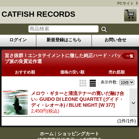
PCサイト
CATFISH RECORDS
ログイン
新規登録はこちら
お問い合せ
旨さ抜群！エンタテイメントに徹した純正ハード・バッ
一覧
プ派の良質近作選
おすすめ順
価格の安い順
売れ筋順
表示件数
:
メロウ・ギターと清流テナーの寛いだ融け合
い♪ GUIDO DI LEONE QUARTET (グイド・
ディ・レオーネ) / BLUE NIGHT
[W 377]
2,450円
(税込)
(1件/1件)
ホーム
|
ショッピングカート