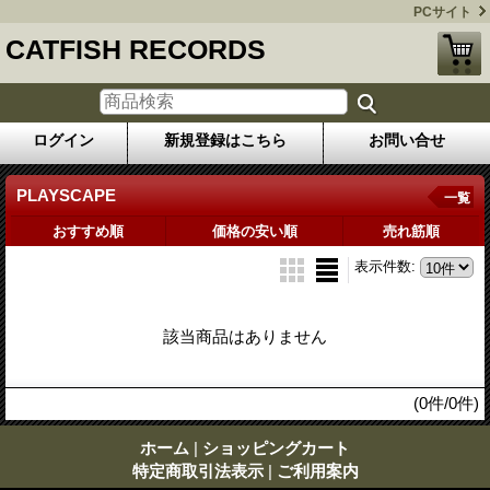
PCサイト
CATFISH RECORDS
ログイン
新規登録はこちら
お問い合せ
PLAYSCAPE
一覧
おすすめ順
価格の安い順
売れ筋順
表示件数
:
該当商品はありません
(0件/0件)
ホーム
|
ショッピングカート
特定商取引法表示
|
ご利用案内