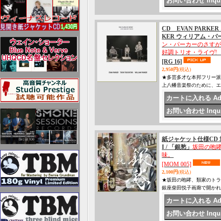
CD EVAN PARKER
KER ウィリアム・パーカー 
ン・パーカーのさすが
好調トリオ・ライヴ!
[RG 16]
2,950円
(税込)
★多芸多才な本邦フリー派ド
上八幡音楽祭のために、エヴァ
紙ジャケット仕様CD 坂田
I / 「銀愁」
坂田の咆
味。
[MOM 005]
2,100円
(税込)
★坂田の咆哮、類家のトラン
銀座柴田悦子画廊で開かれたイ