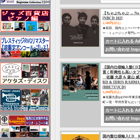
【ちゃぷちゃぷ → No Busi
[NBCD 102]
2,500円
(税込)
★前回、国内ユニーバーサ
ー・ミュージック専門レーベル
【国内仕様輸入盤CD
貫く即興性も高いタフ
佐藤 允彦 & 森山 威男 M
RD & IDRIS RAHM
[BBE737JCD]
3,200円
(税込)
★佐藤允彦(p)(1941年
町＝現・甲州市育ち)とい
国内盤仕様輸入CD KAHI