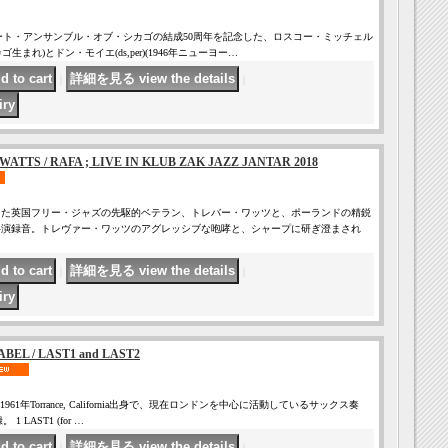
ート・アンサンブル・オブ・シカゴの結成50周年を記念した、ロスコー・ミッチェル
シカゴ生まれ)とドン・モイエ(ds,per)(1946年ニューヨー…
｜
｜
ATTS / RAFA ; LIVE IN KLUB ZAK JAZZ JANTAR 2018
した英国フリー・ジャズの先駆的ベテラン、トレバー・ワッツと、ポーランドの精鋭
共演録音。トレヴァー・ワッツのアグレッシブな咆哮と、シャープに研ぎ澄まされ
｜
｜
EL / LAST1 and LAST2
、1961年Torrance, California出身で、現在ロンドンを中心に活動しているサックス奏
LAST1 (for …
｜
｜