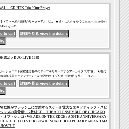
 HTK Trio / Our Prayer
ラマー武井康郎のリーダーアルバム。 ★様々なスタイルでのimprovisation他orn
albert aylerの…
｜
｜
治 ,/ DUO LIVE 1988
カッショニスト富樫雅彦秘蔵のテープをリリースするアーカイブス第2弾。 ★現代
1988年深谷エッグファームでの伝説のライブが遂に日の目を見る! コン…
｜
｜
牧歌性がフレッシュに交差するスケール壮大なエキゾティック・スピ
ズの真骨頂! 2枚組CD THE ART ENSEMBLE OF CHICAGO
シカゴ / WE ARE ON THE EDGE : A 50TH ANNIVERSARY
DICATED TO LESTER BOWIE, SHAKU JOSEPH JARMAN AND MA
GHOSTUT