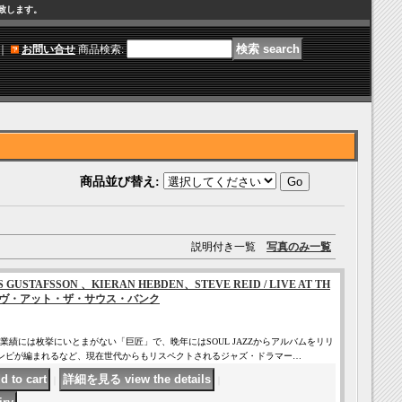
け致します。
｜
お問い合せ
商品検索
:
商品並び替え
:
説明付き一覧
写真のみ一覧
GUSTAFSSON 、KIERAN HEBDEN、STEVE REID / LIVE AT TH
 ライヴ・アット・ザ・サウス・バンク
業績には枚挙にいとまがない「巨匠」で、晩年にはSOUL JAZZからアルバムをリリ
でコンピが編まれるなど、現在世代からもリスペクトされるジャズ・ドラマー…
｜
｜