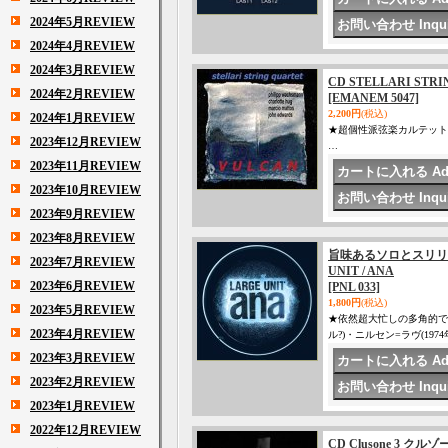
2024年5月REVIEW
2024年4月REVIEW
2024年3月REVIEW
CD STELLARI STRI
2024年2月REVIEW
[EMANEM 5047]
2,200円
(税込)
2024年1月REVIEW
★超個性派弦楽カルテット、約10年ぶりの作
2023年12月REVIEW
…
2023年11月REVIEW
2023年10月REVIEW
2023年9月REVIEW
2023年8月REVIEW
旨味あるソロとスリリ
2023年7月REVIEW
UNIT / ANA
2023年6月REVIEW
[PNL 033]
1,800円
(税込)
2023年5月REVIEW
★依然超大忙しの多角的で
2023年4月REVIEW
ル?)・ニルセン=ラヴ(19
2023年3月REVIEW
2023年2月REVIEW
2023年1月REVIEW
2022年12月REVIEW
CD Clusone 3 クルゾーネ 3