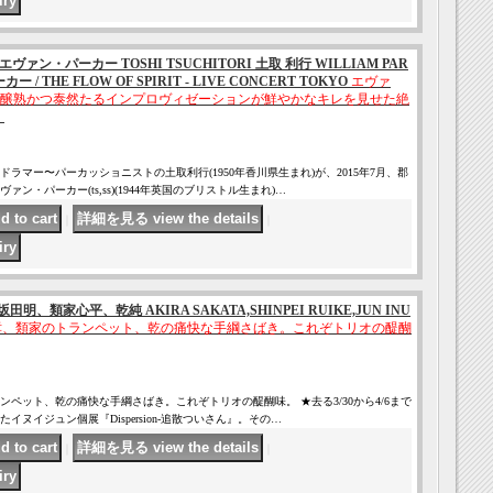
 エヴァン・パーカー TOSHI TSUCHITORI 土取 利行 WILLIAM PAR
/ THE FLOW OF SPIRIT - LIVE CONCERT TOKYO
エヴァ
醸熟かつ泰然たるインプロヴィゼーションが鮮やかなキレを見せた絶
ラマー〜パーカッショニストの土取利行(1950年香川県生まれ)が、2015年7月、郡
ン・パーカー(ts,ss)(1944年英国のブリストル生まれ)…
｜
｜
明、類家心平、乾純 AKIRA SAKATA,SHINPEI RUIKE,JUN INU
哮、類家のトランペット、乾の痛快な手綱さばき。これぞトリオの醍醐
ペット、乾の痛快な手綱さばき。これぞトリオの醍醐味。 ★去る3/30から4/6まで
ヌイジュン個展『Dispersion-追散ついさん』。その…
｜
｜