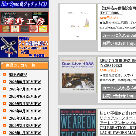
【送料込み価格設定商品】 CD
[IMCF 0006 ]
2,000円
(税込)
★九州を拠点に活躍しているド
ette colemanのlonly womanや
2枚組CD 富樫 雅彦 高橋 悠
商品カテゴリ一覧
[YZSO 10052]
3,500円
(税込)
御予約商品
★佐藤允彦監修、天才パー
音楽の鬼才、高橋悠治との
2026年8月REVIEW
2026年7月REVIEW
2026年6月REVIEW
2026年5月REVIEW
2026年4月REVIEW
妖しい不穏さと旨口の
リチュアル・フリー・ジャ
2026年3月REVIEW
アート・アンサンブル・オブ・
2026年2月REVIEW
CELEBRATION - DE
LACHI FAVORS MA
2026年1月REVIEW