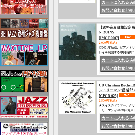
【送料込み価格設定商品】
N RUINS
[IMCF 0007]
2,000円
(税込)
◎2021年結成。ピアノ
レイを展開する即興演奏ユニット
CD Christian Buc
ントリーマン,堀 哲郎 / 
[CPCD 025]
2,500円
(税込)
★スイスのドラマー、クリ
トリーマンが2023年7月