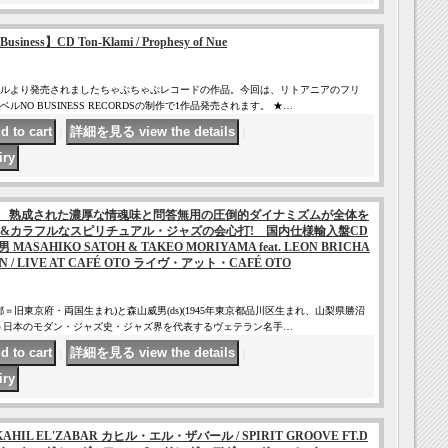
ness】CD Ton-Klami / Prophesy of Nue
ルより発売されましたちゃぷちゃぷレコードの作品。今回は、リトアニアのフリ
NO BUSINESS RECORDSの制作で1作品発売されます。 ★…
｜
｜
】 熟成された濃厚な情魂味と問答無用の圧倒的ダイナミズムが全体を
&カラフルなスピリチュアル・ジャズの会心打! 国内仕様輸入盤CD
ASAHIKO SATOH & TAKEO MORIYAMA feat. LEON BRICHA
AN / LIVE AT CAFÉ OTO ライヴ・アット・CAFÉ OTO
東京都＝旧東京府・両国生まれ)と森山威男(ds)(1945年東京都品川区生まれ、山梨県勝沼
う日本のモダン・ジャズ史・ジャズ界を代表するヴェテラン名手…
｜
｜
L EL'ZABAR カヒル・エル・ザバール / SPIRIT GROOVE FT.D