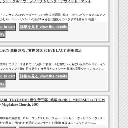
 スピリット・グルーヴ・フィーチャリング・デヴィッド・マレイ
・アンサンブルのリーダーとして40年以上活躍し続けてきたスピリチュアル&アフ
カヒル・エル・ザバールの新作! ★過去に幾度ものコラボで名作を作り続け…
｜
｜
LACY 高橋 悠治 ,/ 富樫 雅彦 STEVE LACY 高橋 悠治
主宰）でリリースされていた超レア音源、今は望むべくもない至高のトリオ・イン
マスタリングを施し再々発売！ ★富樫〜レイシー〜高橋の貴重なセッションを…
｜
｜
U TOYOZUMI 豊住 芳三郎 / 武蔵 水の如し MUSASHI as THE W
y Magdalene Church, 2005
即興界の重鎮達、ロル・コックスヒル、ジョン・ラッセル、ヴェリヤン・ウェスト
ン郊外の教会で行われた奇跡的なコンサートを収録! ★故ロル・コックスヒル…