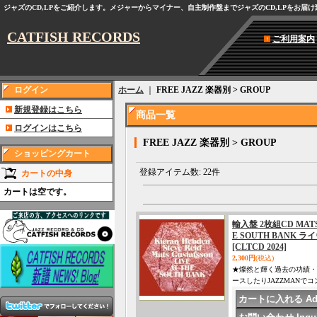
ジャズのCD,LPをご紹介します。メジャーからマイナー、自主制作盤までジャズのCD,LPをお届
CATFISH RECORDS
ご利用案内
ログイン
ホーム
｜
FREE JAZZ 楽器別 > GROUP
新規登録はこちら
商品一覧
ログインはこちら
FREE JAZZ 楽器別 > GROUP
ショッピングカート
登録アイテム数
:
22件
カートの中身
カートは空です。
輸入盤 2枚組CD MATS 
E SOUTH BANK
[CLTCD 2024]
2,300円
(税込)
★燦然と輝く過去の功績・
ースしたりJAZZMAN