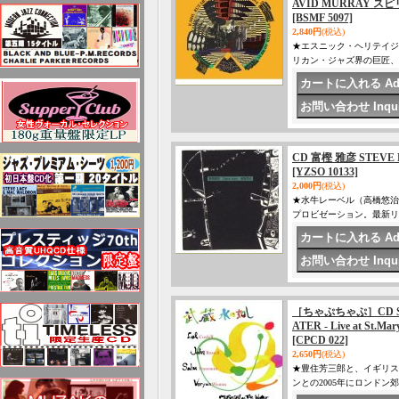
AVID MURRAY
[BSMF 5097]
2,840円
(税込)
★エスニック・ヘリテイジ
リカン・ジャズ界の巨匠、
CD 富樫 雅彦 STEVE 
[YZSO 10133]
2,000円
(税込)
★水牛レーベル（高橋悠治
プロビゼーション。最新リ
［ちゃぷちゃぷ］CD SAB
ATER - Live at St.Mar
[CPCD 022]
2,650円
(税込)
★豊住芳三郎と、イギリス
ンとの2005年にロンド