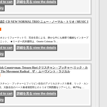
｜
｜
CD NEW NORMAL TRIO ニュー・ノーマル・トリオ / MUSIC I
トリオというフォーマットで、完全生音による、静かな中にも緻密で繊細なインタープ
。 ★リーダー武井庸郎は、Ornette Coleman Tr…
｜
｜
her,Rick Countryman, Tetsuro Hori クリスチャン・ブッチャー,リック・カ
The Movement Radical ザ・ ムーヴメント・ラジカル
スチャン・ブッチャーとフィリピン在住のアメリカ人サックス奏者、リック・カン
来日。大阪在住のベース奏者堀哲郎とのトリオで関西圏をツアーした。神戸Big …
｜
｜