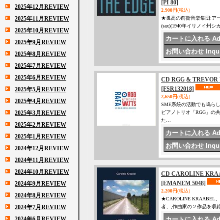
[PI 80]
2025年12月REVIEW
2,900円
(税込)
2025年11月REVIEW
★孤高の前衛音楽集団:ア
(sax)(1940年イリノイ州
2025年10月REVIEW
2025年9月REVIEW
2025年8月REVIEW
2025年7月REVIEW
2025年6月REVIEW
CD RGG & TREVOR W
[FSR132018]
2025年5月REVIEW
2,650円
(税込)
2025年4月REVIEW
SME系統の活動でも鳴ら
2025年3月REVIEW
ピアノトリオ「RGG」の
た…
2025年2月REVIEW
2025年1月REVIEW
2024年12月REVIEW
2024年11月REVIEW
2024年10月REVIEW
CD CAROLINE KRAAB
[EMANEM 5048]
2024年9月REVIEW
2,200円
(税込)
2024年8月REVIEW
★CAROLINE KRAABEL
2024年7月REVIEW
者、,作曲家の２作品を収録。 1 
2024年6月REVIEW