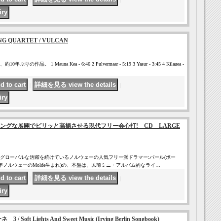
NG QUARTET / VULCAN
品。 1 Mauna Kea - 6:46 2 Pulvermaar - 5:19 3 Yasur - 3:45 4 Kilauea -
｜
｜
ングな展開でピリッと高揚させる現代フリー会心打! CD LARGE
グローバルな活躍を続けているノルウェーの人気フリー派ドラマー:パール(ポー
74年ノルウェーのMolde生まれ)の、本盤は、以前ミニ・アルバム的なライ…
｜
｜
 / Soft Lights And Sweet Music (Irving Berlin Songbook)