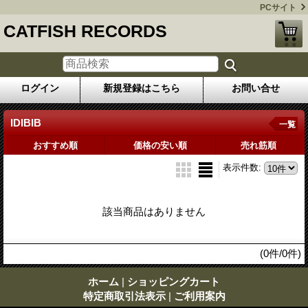
PCサイト
CATFISH RECORDS
ログイン
新規登録はこちら
お問い合せ
IDIBIB
一覧
おすすめ順
価格の安い順
売れ筋順
表示件数
:
該当商品はありません
(0件/0件)
ホーム
|
ショッピングカート
特定商取引法表示
|
ご利用案内