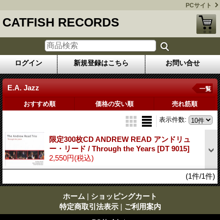
PCサイト
CATFISH RECORDS
ログイン
新規登録はこちら
お問い合せ
E.A. Jazz
一覧
おすすめ順
価格の安い順
売れ筋順
表示件数
:
限定300枚CD ANDREW READ アンドリュ
ー・リード / Through the Years
[DT 9015]
2,550円
(税込)
(1件/1件)
ホーム
|
ショッピングカート
特定商取引法表示
|
ご利用案内