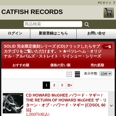
PCサイト
CATFISH RECORDS
ログイン
新規登録はこちら
お問い合せ
SOLID 完全限定復刻シリーズ (CD)クリックしたらサブ
一覧
カテゴリをご覧いただけます。 > ★ベツレヘム・オリジ
ナル・アルバムズ・ストレイト・リイシュー・シリーズ
おすすめ順
価格の安い順
売れ筋順
表示件数
:
1
2
3
次
»
CD HOWARD McGHEE ハワード・マギー /
THE RETURN OF HOWARD McGHEE ザ・リ
ターン・オブ・ハワード・マギー
[CDSOL 60
11]
1,000円
(税込)