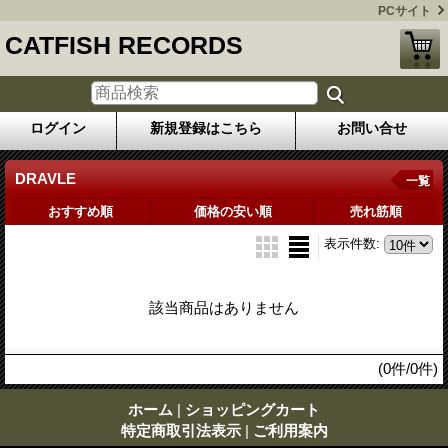
PCサイト
CATFISH RECORDS
ログイン
新規登録はこちら
お問い合せ
DRAVLE
一覧
おすすめ順
価格の安い順
売れ筋順
表示件数
:
該当商品はありません
(0件/0件)
ホーム
|
ショッピングカート
特定商取引法表示
|
ご利用案内