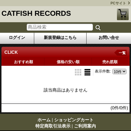
PCサイト
CATFISH RECORDS
ログイン
新規登録はこちら
お問い合せ
CLICK
一覧
おすすめ順
価格の安い順
売れ筋順
表示件数
:
該当商品はありません
(0件/0件)
ホーム
|
ショッピングカート
特定商取引法表示
|
ご利用案内