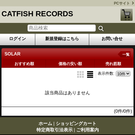
PCサイト
CATFISH RECORDS
ログイン
新規登録はこちら
お問い合せ
SOLAR
一覧
おすすめ順
価格の安い順
売れ筋順
表示件数
:
該当商品はありません
(0件/0件)
ホーム
|
ショッピングカート
特定商取引法表示
|
ご利用案内