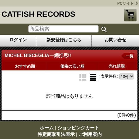
PCサイト
CATFISH RECORDS
ログイン
新規登録はこちら
お問い合せ
MICHEL BISCEGLIA一網打尽!!
一覧
おすすめ順
価格の安い順
売れ筋順
表示件数
:
該当商品はありません
(0件/0件)
ホーム
|
ショッピングカート
特定商取引法表示
|
ご利用案内