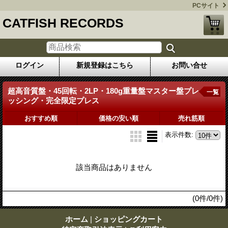
PCサイト
CATFISH RECORDS
ログイン
新規登録はこちら
お問い合せ
超高音質盤・45回転・2LP・180g重量盤マスター盤プレ
一覧
ッシング・完全限定プレス
おすすめ順
価格の安い順
売れ筋順
表示件数
:
該当商品はありません
(0件/0件)
ホーム
|
ショッピングカート