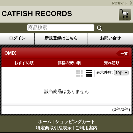
PCサイト
CATFISH RECORDS
ログイン
新規登録はこちら
お問い合せ
OMIX
一覧
おすすめ順
価格の安い順
売れ筋順
表示件数
:
該当商品はありません
(0件/0件)
ホーム
|
ショッピングカート
特定商取引法表示
|
ご利用案内