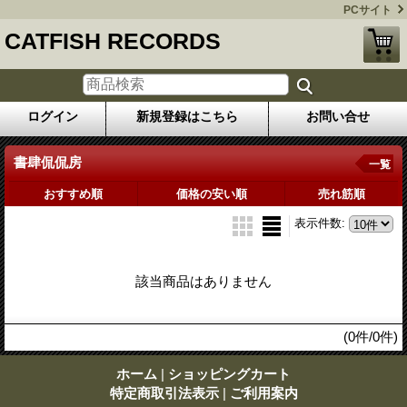
PCサイト
CATFISH RECORDS
ログイン
新規登録はこちら
お問い合せ
書肆侃侃房
一覧
おすすめ順
価格の安い順
売れ筋順
表示件数
:
該当商品はありません
(0件/0件)
ホーム
|
ショッピングカート
特定商取引法表示
|
ご利用案内