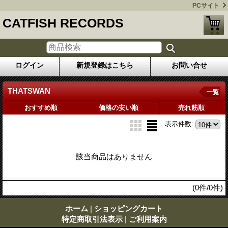
PCサイト
CATFISH RECORDS
ログイン
新規登録はこちら
お問い合せ
THATSWAN
一覧
おすすめ順
価格の安い順
売れ筋順
表示件数
:
該当商品はありません
(0件/0件)
ホーム
|
ショッピングカート
特定商取引法表示
|
ご利用案内